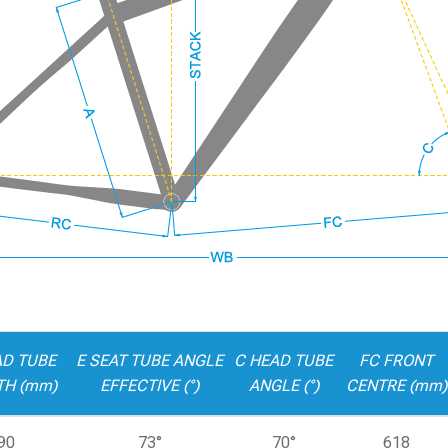
AD TUBE
E SEAT TUBE ANGLE
C HEAD TUBE
FC FRONT
TH (mm)
EFFECTIVE (°)
ANGLE (°)
CENTRE (mm)
90
73°
70°
618