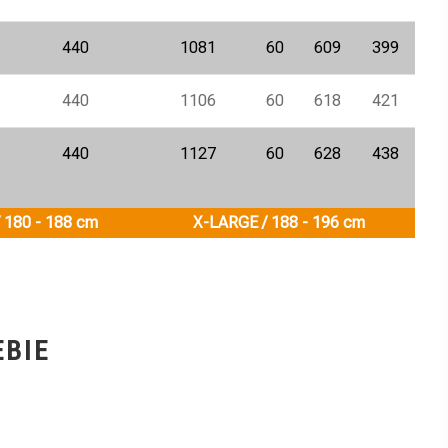
440
1081
60
609
399
440
1106
60
618
421
440
1127
60
628
438
 180 - 188 cm
X-LARGE / 188 - 196 cm
EBIE