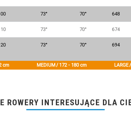
100
73°
70°
648
110
73°
70°
674
120
73°
70°
694
2 cm
MEDIUM / 172 - 180 cm
LARGE /
E ROWERY INTERESUJĄCE DLA CI