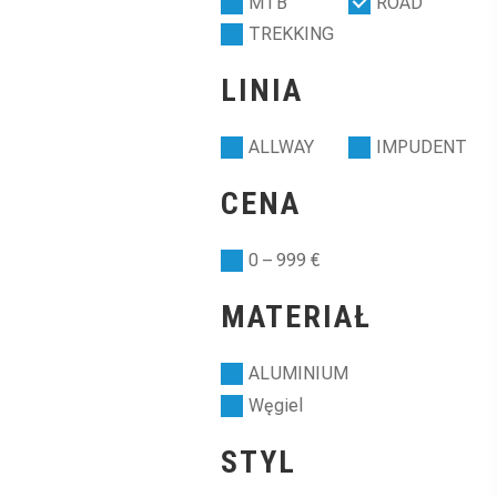
MTB
ROAD
TREKKING
LINIA
ALLWAY
IMPUDENT
CENA
0 – 999 €
MATERIAŁ
ALUMINIUM
Węgiel
STYL