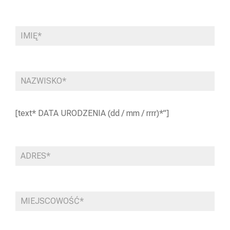
[text* DATA URODZENIA (dd / mm / rrrr)*"]