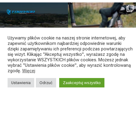
SAVE THE DATE - #IBF 2026
Kepler R è la gravel pensata per affrontare
lunghe
...
IBF sta per
...
26
0
8
0
Używamy plików cookie na naszej stronie internetowej, aby
zapewnić użytkownikom najbardziej odpowiednie warunki
dzięki zapamiętywaniu ich preferencji podczas powtarzających
się wizyt. Klikając "Akceptuj wszystko", wyrażasz zgodę na
wykorzystanie WSZYSTKICH plików cookies. Możesz jednak
wybrać "Ustawienia plików cookie", aby wyrazić kontrolowaną
zgodę.
Więcej
Ustawienia
Odrzuć
Zaakceptuj wszystko
SEGUICI SUI NOSTRI SOCIAL