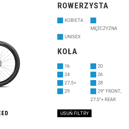
ROWERZYSTA
KOBIETA
MĘŻCZYZNA
UNISEX
KOŁA
16
20
24
26
27,5+
28
29
29" FRONT,
27.5"+ REAR
EED
USUŃ FILTRY