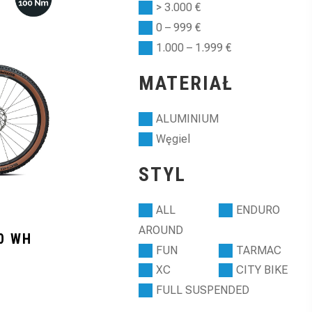
> 3.000 €
0 – 999 €
1.000 – 1.999 €
MATERIAŁ
ALUMINIUM
Węgiel
STYL
ALL
ENDURO
AROUND
20 WH
FUN
TARMAC
XC
CITY BIKE
FULL SUSPENDED