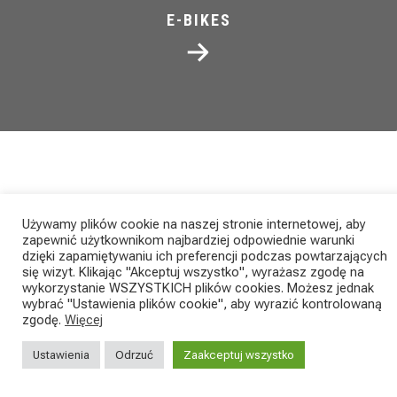
E-BIKES
Używamy plików cookie na naszej stronie internetowej, aby
NEWS
zapewnić użytkownikom najbardziej odpowiednie warunki
dzięki zapamiętywaniu ich preferencji podczas powtarzających
się wizyt. Klikając "Akceptuj wszystko", wyrażasz zgodę na
wykorzystanie WSZYSTKICH plików cookies. Możesz jednak
wybrać "Ustawienia plików cookie", aby wyrazić kontrolowaną
MISTRZOSTWA WŁOCH W
zgodę.
Więcej
Ustawienia
Odrzuć
Zaakceptuj wszystko
MARATONIE XCM: FABIAN
CA