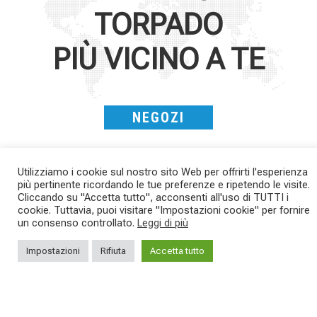
TORPADO
PIÙ VICINO A TE
NEGOZI
Utilizziamo i cookie sul nostro sito Web per offrirti l'esperienza
più pertinente ricordando le tue preferenze e ripetendo le visite.
Cliccando su "Accetta tutto", acconsenti all'uso di TUTTI i
cookie. Tuttavia, puoi visitare "Impostazioni cookie" per fornire
un consenso controllato.
Leggi di più
Impostazioni
Rifiuta
Accetta tutto
SAVE THE DATE - #IBF 2026
Kepler R è la gravel pensata per affrontare
lunghe
...
IBF sta per
...
26
0
8
0