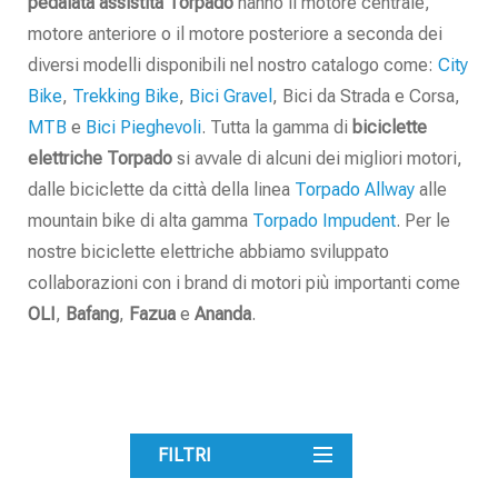
pedalata assistita
Torpado
hanno il motore centrale,
motore anteriore o il motore posteriore a seconda dei
diversi modelli disponibili nel nostro catalogo come:
City
Bike
,
Trekking Bike
,
Bici Gravel
, Bici da Strada e Corsa,
MTB
e
Bici Pieghevoli
. Tutta la gamma di
biciclette
elettriche
Torpado
si avvale di alcuni dei migliori motori,
dalle biciclette da città della linea
Torpado Allway
alle
mountain bike di alta gamma
Torpado Impudent
. Per le
nostre biciclette elettriche abbiamo sviluppato
collaborazioni con i brand di motori più importanti come
OLI
,
Bafang
,
Fazua
e
Ananda
.
FILTRI