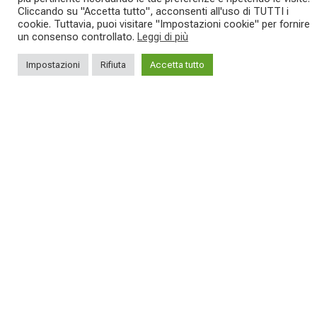
Cliccando su "Accetta tutto", acconsenti all'uso di TUTTI i
cookie. Tuttavia, puoi visitare "Impostazioni cookie" per fornire
SAVE THE DATE - #IBF 2026
Kepler R è la gravel pensata per affrontare
un consenso controllato.
Leggi di più
lunghe
...
IBF sta per
...
Impostazioni
Rifiuta
Accetta tutto
27
0
17
1
SEGUICI SUI NOSTRI SOCIAL