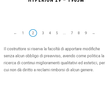
HYPERION 29 – T965M
←
1
2
3
4
5
…
7
8
9
→
Il costruttore si riserva la facoltà di apportare modifiche
senza alcun obbligo di preavviso, avendo come politica la
ricerca di continui miglioramenti qualitativi ed estetici, per
cui non dà diritto a reclami rimborsi di alcun genere.