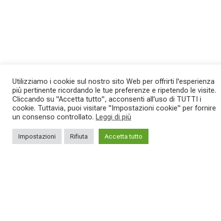
Utilizziamo i cookie sul nostro sito Web per offrirti l'esperienza
SAVE THE DATE - #IBF 2026
Kepler R è la gravel pensata per affrontare
più pertinente ricordando le tue preferenze e ripetendo le visite.
lunghe
...
Cliccando su "Accetta tutto", acconsenti all'uso di TUTTI i
IBF sta per
...
cookie. Tuttavia, puoi visitare "Impostazioni cookie" per fornire
un consenso controllato.
Leggi di più
27
0
17
1
Impostazioni
Rifiuta
Accetta tutto