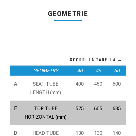
GEOMETRIE
GEOMETRY
40
45
50
A
SEAT TUBE
400
450
500
LENGTH (mm)
F
TOP TUBE
575
605
635
HORIZONTAL (mm)
D
HEAD TUBE
130
130
140