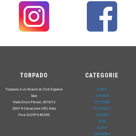
TORPADO
CATEGORIE
Torpado è un Brand di Cicli Esperia
BIKES
Spa
E-BIKES
Viale Enzo Ferrari, 8/10/12
CITY BIKE
30014 Cavarzere (VE) Italy
FOLDABLE
P.iva 02291540280
JUNIOR
MTB
ROAD
TREKKING