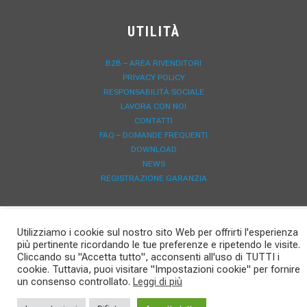
UTILITÀ
B2B – AREA RIVENDITORI
PRIVACY POLICY
RESPONSABILITÀ SOCIALE
LAVORA CON NOI
CONTATTI
FAQ – DOMANDE FREQUENTI
DOWNLOAD
NEWS
REGISTRAZIONE GARANZIA
Utilizziamo i cookie sul nostro sito Web per offrirti l'esperienza
più pertinente ricordando le tue preferenze e ripetendo le visite.
Cliccando su "Accetta tutto", acconsenti all'uso di TUTTI i
cookie. Tuttavia, puoi visitare "Impostazioni cookie" per fornire
un consenso controllato.
Leggi di più