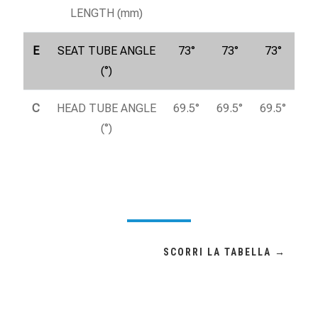
LENGTH (mm)
E
SEAT TUBE ANGLE
73°
73°
73°
(°)
C
HEAD TUBE ANGLE
69.5°
69.5°
69.5°
(°)