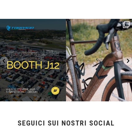
SAVE THE DATE - #IBF 2026
Kepler R è la gravel pensata per affrontare
lunghe
...
IBF sta per
...
27
0
17
1
SEGUICI SUI NOSTRI SOCIAL