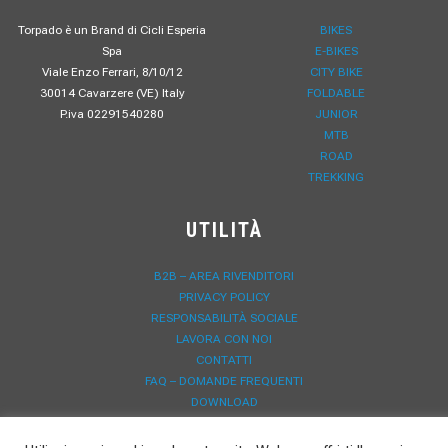
Torpado è un Brand di Cicli Esperia
BIKES
Spa
E-BIKES
Viale Enzo Ferrari, 8/10/12
CITY BIKE
30014 Cavarzere (VE) Italy
FOLDABLE
P.iva 02291540280
JUNIOR
MTB
ROAD
TREKKING
UTILITÀ
B2B – AREA RIVENDITORI
PRIVACY POLICY
RESPONSABILITÀ SOCIALE
LAVORA CON NOI
CONTATTI
FAQ – DOMANDE FREQUENTI
DOWNLOAD
NEWS
REGISTRAZIONE GARANZIA