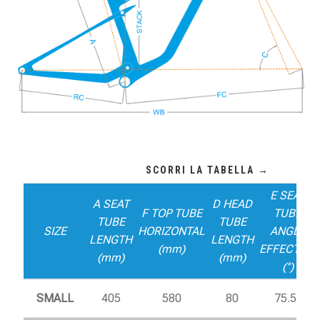
E SEAT
A SEAT
D HEAD
F TOP TUBE
TUBE
TUBE
TUBE
SIZE
HORIZONTAL
ANGLE
LENGTH
LENGTH
(mm)
EFFECTIVE
(mm)
(mm)
(°)
SMALL
405
580
80
75.5°