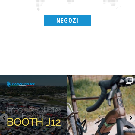
NEGOZI
SAVE THE DATE - #IBF 2026
Kepler R è la gravel pensata per affrontare
lunghe
...
IBF sta per
...
27
0
17
1