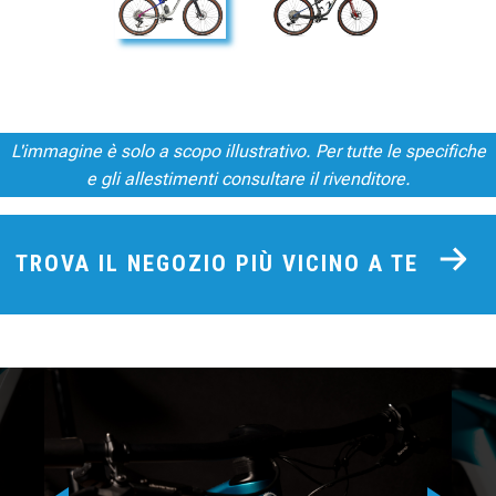
L'immagine è solo a scopo illustrativo. Per tutte le specifiche
e gli allestimenti consultare il rivenditore.
TROVA IL NEGOZIO PIÙ VICINO A TE