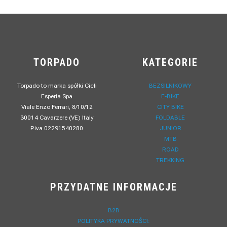
TORPADO
KATEGORIE
Torpado to marka spółki Cicli
BEZSILNIKOWY
Esperia Spa
E-BIKE
Viale Enzo Ferrari, 8/10/12
CITY BIKE
30014 Cavarzere (VE) Italy
FOLDABLE
P.iva 02291540280
JUNIOR
MTB
ROAD
TREKKING
PRZYDATNE INFORMACJE
B2B
POLITYKA PRYWATNOŚCI: