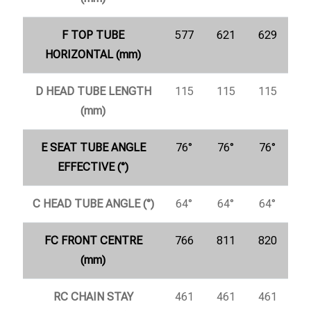
F TOP TUBE
577
621
629
HORIZONTAL (mm)
D HEAD TUBE LENGTH
115
115
115
(mm)
E SEAT TUBE ANGLE
76°
76°
76°
EFFECTIVE (°)
C HEAD TUBE ANGLE (°)
64°
64°
64°
FC FRONT CENTRE
766
811
820
(mm)
RC CHAIN STAY
461
461
461