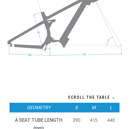
GEOMETRY
S
M
L
A SEAT TUBE LENGTH
390
415
440
(mm)