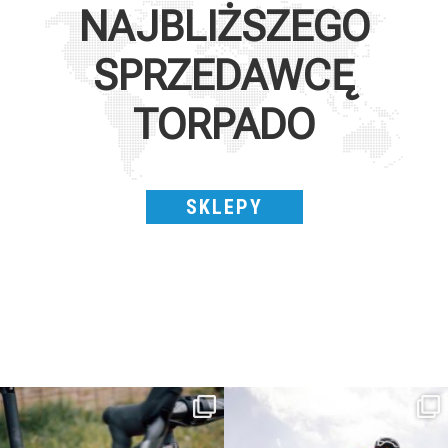
NAJBLIŻSZEGO
SPRZEDAWCĘ
TORPADO
SKLEPY
Kepler R è la gravel pensata per affrontare
Parte dalla strada, continua sulla ghiaia,
lunghe
...
non
...