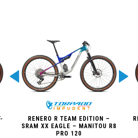
-
RENERO R TEAM EDITION –
R
SRAM XX EAGLE – MANITOU R8
PRO 120