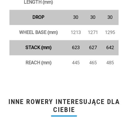
LENGTH (mm)
DROP
30
30
30
WHEEL BASE (mm)
1213
1271
1295
STACK (mm)
623
627
642
REACH (mm)
445
465
485
INNE ROWERY INTERESUJĄCE DLA
CIEBIE