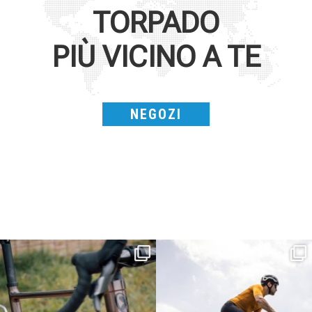
TORPADO
PIÙ VICINO A TE
NEGOZI
Kepler R è la gravel pensata per affrontare
Parte dalla strada, continua sulla ghiaia,
lunghe
...
non
...
26
0
23
2