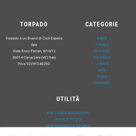
TORPADO
CATEGORIE
Torpado è un Brand di Cicli Esperia
BIKES
Spa
E-BIKES
Viale Enzo Ferrari, 8/10/12
CITY BIKE
30014 Cavarzere (VE) Italy
FOLDABLE
P.iva 02291540280
JUNIOR
MTB
ROAD
TREKKING
UTILITÀ
B2B – AREA RIVENDITORI
PRIVACY POLICY
RESPONSABILITÀ SOCIALE
LAVORA CON NOI