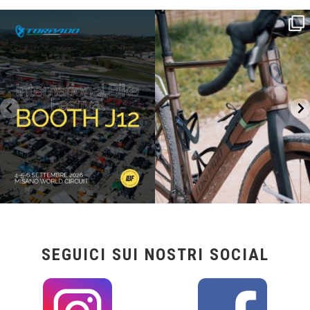
SAVE THE DATE - #IBF 2026
Kepler R è la gravel pensata per affrontare
lunghe
...
IBF sta per
...
27
0
17
1
SEGUICI SUI NOSTRI SOCIAL