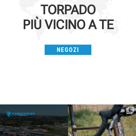
TORPADO
PIÙ VICINO A TE
NEGOZI
SAVE THE DATE - #IBF 2026
Kepler R è la gravel pensata per affrontare
lunghe
...
IBF sta per
...
26
0
14
1