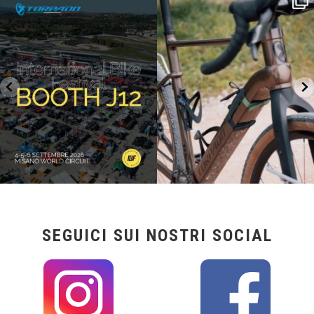
lunghe
...
IBF sta per
...
27
0
17
1
SEGUICI SUI NOSTRI SOCIAL