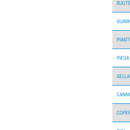
RUOT
GUARN
PIAN
PIEGA
SELLA
CANN
COPE