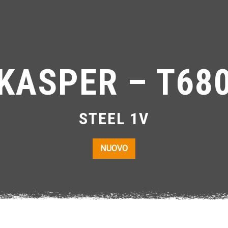
KASPER – T68
STEEL 1V
NUOVO