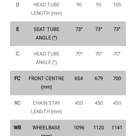
D
HEAD TUBE
90
95
105
LENGTH (mm)
E
SEAT TUBE
73°
73°
73°
ANGLE (°)
C
HEAD TUBE
70°
70°
70°
ANGLE (°)
FC
FRONT CENTRE
654
679
700
(mm)
RC
CHAIN STAY
450
450
450
LENGTH (mm)
WB
WHEELBASE
1096
1120
1141