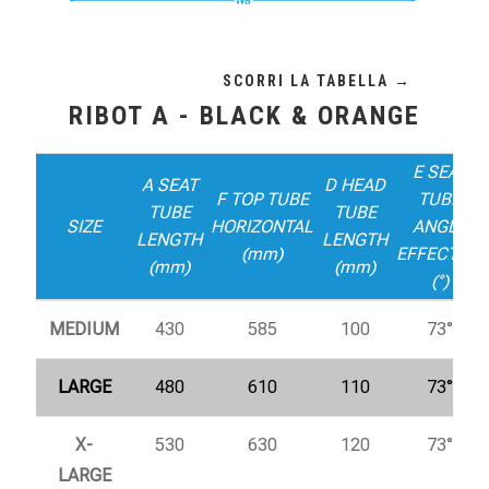
RIBOT A - BLACK & ORANGE
E SEAT
A SEAT
D HEAD
F TOP TUBE
TUBE
TUBE
TUBE
SIZE
HORIZONTAL
ANGLE
LENGTH
LENGTH
(mm)
EFFECTIVE
(mm)
(mm)
(°)
MEDIUM
430
585
100
73°
LARGE
480
610
110
73°
X-
530
630
120
73°
LARGE