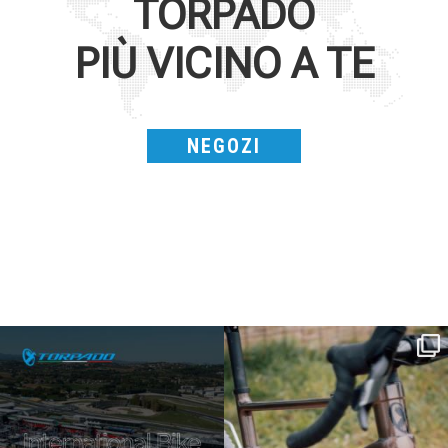
TORPADO
PIÙ VICINO A TE
NEGOZI
SAVE THE DATE - #IBF 2026
Kepler R è la gravel pensata per affrontare
lunghe
...
IBF sta per
...
27
0
17
1