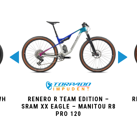
WH
RENERO R TEAM EDITION –
R
SRAM XX EAGLE – MANITOU R8
PRO 120