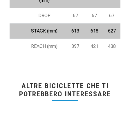
(mm)
DROP
67
67
67
STACK (mm)
613
618
627
REACH (mm)
397
421
438
ALTRE BICICLETTE CHE TI
POTREBBERO INTERESSARE