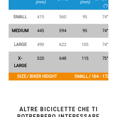
(mm)
(mm)
(°)
SMALL
415
560
95
74°
MEDIUM
445
594
95
74°
LARGE
490
622
105
74°
X-
520
648
115
75°
LARGE
SIZE / BIKER HEIGHT
SMALL / 164 - 172 cm
ALTRE BICICLETTE CHE TI
POTREBBERO INTERESSARE