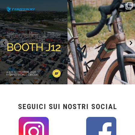
SAVE THE DATE - #IBF 2026
Kepler R è la gravel pensata per affrontare
lunghe
...
IBF sta per
...
27
0
17
1
SEGUICI SUI NOSTRI SOCIAL