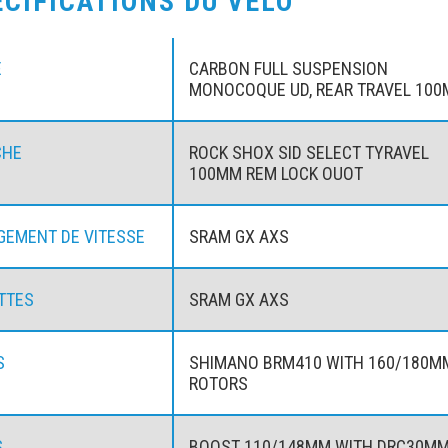
ÉCIFICATIONS DU VÉLO
E
CARBON FULL SUSPENSION
MONOCOQUE UD, REAR TRAVEL 10
CHE
ROCK SHOX SID SELECT TYRAVEL
100MM REM LOCK OUOT
EMENT DE VITESSE
SRAM GX AXS
TTES
SRAM GX AXS
S
SHIMANO BRM410 WITH 160/180M
ROTORS
S
BOOST 110/148MM WITH DRC30M