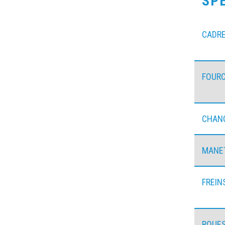
SP
CADR
FOUR
CHANG
MANE
FREIN
ROUE