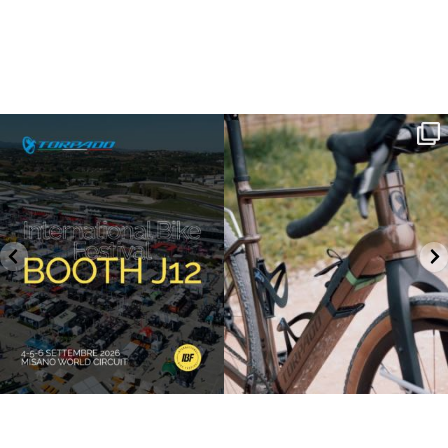
SAVE THE DATE - #IBF 2026
Kepler R è la gravel pensata per affrontare
lunghe
...
IBF sta per
...
26
0
17
1