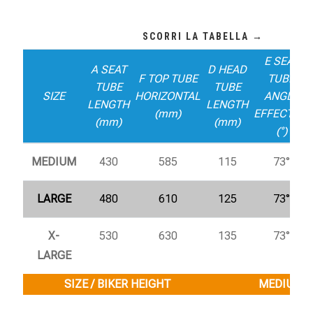
E SEAT
A SEAT
D HEAD
F TOP TUBE
TUBE
TUBE
TUBE
SIZE
HORIZONTAL
ANGLE
LENGTH
LENGTH
(mm)
EFFECTIVE
(mm)
(mm)
(°)
MEDIUM
430
585
115
73°
LARGE
480
610
125
73°
X-
530
630
135
73°
LARGE
SIZE / BIKER HEIGHT
MEDIUM / 