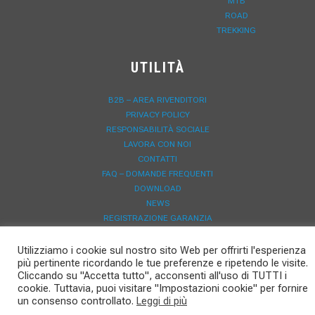
MTB
ROAD
TREKKING
UTILITÀ
B2B – AREA RIVENDITORI
PRIVACY POLICY
RESPONSABILITÀ SOCIALE
LAVORA CON NOI
CONTATTI
FAQ – DOMANDE FREQUENTI
DOWNLOAD
NEWS
REGISTRAZIONE GARANZIA
Utilizziamo i cookie sul nostro sito Web per offrirti l'esperienza
più pertinente ricordando le tue preferenze e ripetendo le visite.
Cliccando su "Accetta tutto", acconsenti all'uso di TUTTI i
cookie. Tuttavia, puoi visitare "Impostazioni cookie" per fornire
un consenso controllato.
Leggi di più