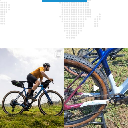
Parte dalla strada, continua sulla ghiaia,
Torpado ai Campionati Italiani XCO & E-
non
...
MTB
...
24
2
116
1