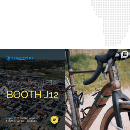
SAVE THE DATE - #IBF 2026
Kepler R è la gravel pensata per affrontare
lunghe
...
IBF sta per
...
27
0
17
1