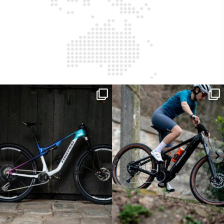
ReNero R è stata sviluppata per offrire
...
Ieri erano distanze. Oggi con Xanto S
sono
...
149
0
25
0