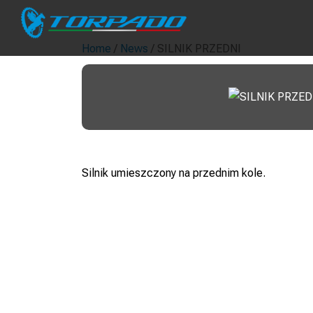
Home
/
News
/ SILNIK PRZEDNI
Silnik umieszczony na przednim kole.