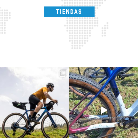
TIENDAS
Parte dalla strada, continua sulla ghiaia,
Torpado ai Campionati Italiani XCO & E-
non
...
MTB
...
23
2
116
1