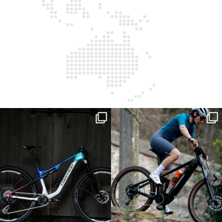
ReNero R è stata sviluppata per offrire
...
Ieri erano distanze. Oggi con Xanto S
sono
...
148
0
25
0