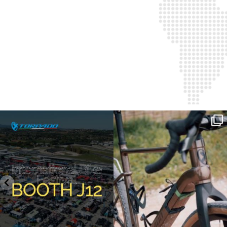
SAVE THE DATE - #IBF 2026
Kepler R è la gravel pensata per affrontare
lunghe
...
IBF sta per
...
26
0
8
0