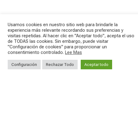
Usamos cookies en nuestro sitio web para brindarle la
experiencia más relevante recordando sus preferencias y
visitas repetidas. Al hacer clic en "Aceptar todo", acepta el uso
de TODAS las cookies. Sin embargo, puede visitar
SAVE THE DATE - #IBF 2026
Kepler R è la gravel pensata per affrontare
lunghe
...
"Configuración de cookies" para proporcionar un
IBF sta per
...
consentimiento controlado.
Lee Mas
27
0
Configuración
17
1
Rechazar Todo
Aceptar todo