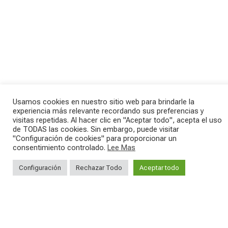
Usamos cookies en nuestro sitio web para brindarle la
ENCUENTRA EL
experiencia más relevante recordando sus preferencias y
visitas repetidas. Al hacer clic en "Aceptar todo", acepta el uso
de TODAS las cookies. Sin embargo, puede visitar
DISTRIBUIDOR DE
"Configuración de cookies" para proporcionar un
consentimiento controlado.
Lee Mas
TORPADO
Configuración
Rechazar Todo
Aceptar todo
MÁS CERCANO A TI