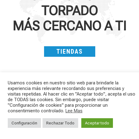
TORPADO
MÁS CERCANO A TI
TIENDAS
Usamos cookies en nuestro sitio web para brindarle la
experiencia más relevante recordando sus preferencias y
visitas repetidas. Al hacer clic en "Aceptar todo", acepta el uso
de TODAS las cookies. Sin embargo, puede visitar
"Configuración de cookies" para proporcionar un
consentimiento controlado.
Lee Mas
Kepler R è la gravel pensata per affrontare
Parte dalla strada, continua sulla ghiaia,
lunghe
...
non
...
Configuración
Rechazar Todo
Aceptar todo
26
0
23
2