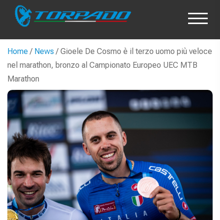
Home
/
News
/ Gioele De Cosmo è il terzo uomo più veloce
nel marathon, bronzo al Campionato Europeo UEC MTB
Marathon