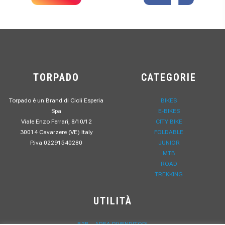
TORPADO
CATEGORIE
Torpado è un Brand di Cicli Esperia
BIKES
Spa
E-BIKES
Viale Enzo Ferrari, 8/10/12
CITY BIKE
30014 Cavarzere (VE) Italy
FOLDABLE
P.iva 02291540280
JUNIOR
MTB
ROAD
TREKKING
UTILITÀ
B2B – AREA RIVENDITORI