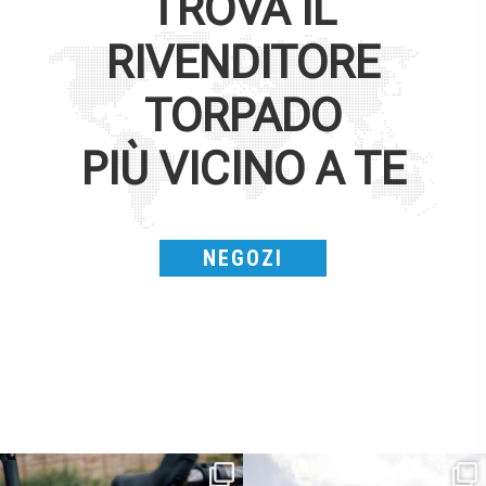
TROVA IL
RIVENDITORE
TORPADO
PIÙ VICINO A TE
NEGOZI
Kepler R è la gravel pensata per affrontare
Parte dalla strada, continua sulla ghiaia,
lunghe
...
non
...