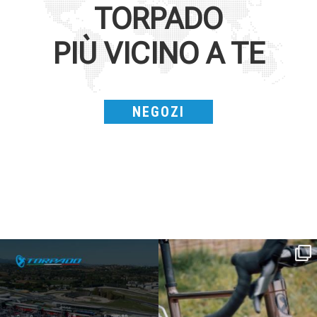
TORPADO
PIÙ VICINO A TE
NEGOZI
SAVE THE DATE - #IBF 2026
Kepler R è la gravel pensata per affrontare
lunghe
...
IBF sta per
...
26
0
14
1