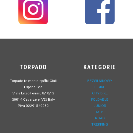
TORPADO
KATEGORIE
Torpado to marka spółki Cicli
BEZSILNIKOWY
Esperia Spa
E-BIKE
Viale Enzo Ferrari, 8/10/12
CITY BIKE
30014 Cavarzere (VE) Italy
FOLDABLE
P.iva 02291540280
JUNIOR
MTB
ROAD
TREKKING