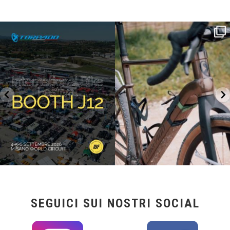
SAVE THE DATE - #IBF 2026
Kepler R è la gravel pensata per affrontare
lunghe
...
IBF sta per
...
27
0
17
1
SEGUICI SUI NOSTRI SOCIAL