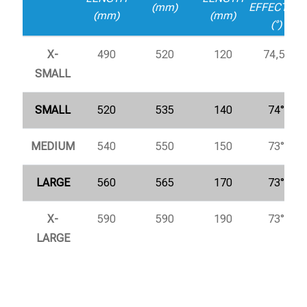
(mm)
EFFECTIVE
(mm)
(mm)
(°)
X-
490
520
120
74,5°
SMALL
SMALL
520
535
140
74°
MEDIUM
540
550
150
73°
LARGE
560
565
170
73°
X-
590
590
190
73°
LARGE