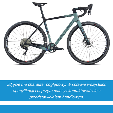
Zdjęcie ma charakter poglądowy. W sprawie wszystkich
specyfikacji i osprzętu należy skontaktować się z
przedstawicielem handlowym.