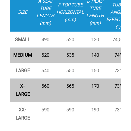
A SEAT
D HEAD
F TOP TUBE
TUBE
TUBE
TUBE
SIZE
HORIZONTAL
ANGLE
LENGTH
LENGTH
(mm)
EFFECTIVE
(mm)
(mm)
(°)
SMALL
490
520
120
74,5°
MEDIUM
520
535
140
74°
LARGE
540
550
150
73°
X-
560
565
170
73°
LARGE
XX-
590
590
190
73°
LARGE