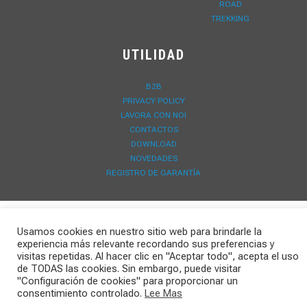
ROAD
TREKKING
UTILIDAD
B2B
PRIVACY POLICY
LAVORA CON NOI
CONTACTOS
DOWNLOAD
NOVEDADES
REGISTRO DE GARANTÍA
Usamos cookies en nuestro sitio web para brindarle la
experiencia más relevante recordando sus preferencias y
visitas repetidas. Al hacer clic en "Aceptar todo", acepta el uso
de TODAS las cookies. Sin embargo, puede visitar
"Configuración de cookies" para proporcionar un
consentimiento controlado.
Lee Mas