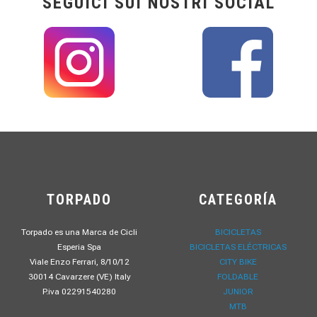
SEGUICI SUI NOSTRI SOCIAL
TORPADO
CATEGORÍA
Torpado es una Marca de Cicli
BICICLETAS
Esperia Spa
BICICLETAS ELÉCTRICAS
Viale Enzo Ferrari, 8/10/12
CITY BIKE
30014 Cavarzere (VE) Italy
FOLDABLE
P.iva 02291540280
JUNIOR
MTB