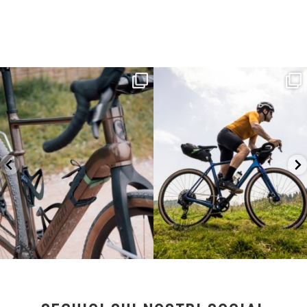
Kepler R è la gravel pensata per affrontare
Parte dalla strada, continua sulla ghiaia,
lunghe
...
non
...
26
0
23
2