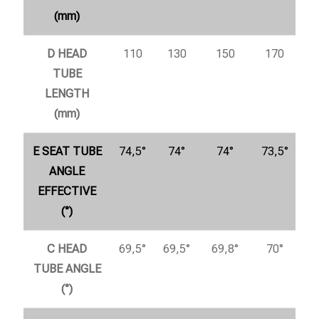
(mm)
D HEAD
110
130
150
170
TUBE
LENGTH
(mm)
E SEAT TUBE
74,5°
74°
74°
73,5°
ANGLE
EFFECTIVE
(°)
C HEAD
69,5°
69,5°
69,8°
70°
TUBE ANGLE
(°)