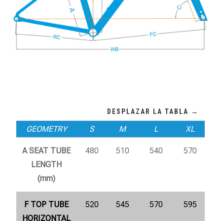
GEOMETRY
S
M
L
XL
A SEAT TUBE
480
510
540
570
LENGTH
(mm)
F TOP TUBE
520
545
570
595
HORIZONTAL