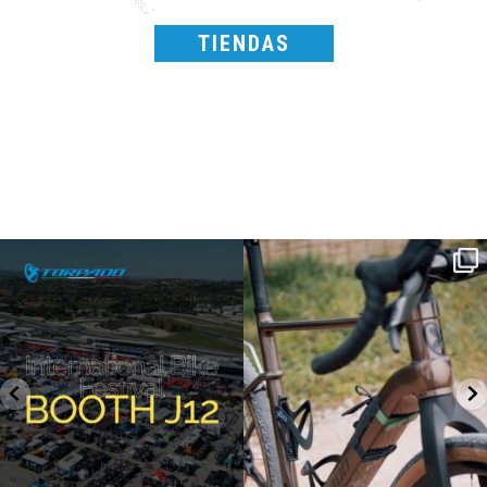
TIENDAS
SAVE THE DATE - #IBF 2026
Kepler R è la gravel pensata per affrontare
lunghe
...
IBF sta per
...
26
0
14
1