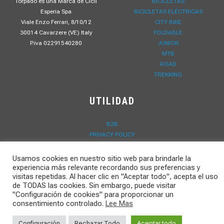
Torpado es una Marca de Cicli
BICICLETAS
Esperia Spa
BICICLETAS ELÉCTRICAS
Viale Enzo Ferrari, 8/10/12
CITY BIKE
30014 Cavarzere (VE) Italy
FOLDABLE
P.iva 02291540280
JUNIOR
MTB
ROAD
TREKKING
UTILIDAD
B2B
PRIVACY POLICY
LAVORA CON NOI
CONTACTOS
Usamos cookies en nuestro sitio web para brindarle la
DOWNLOAD
experiencia más relevante recordando sus preferencias y
visitas repetidas. Al hacer clic en "Aceptar todo", acepta el uso
NOVEDADES
de TODAS las cookies. Sin embargo, puede visitar
REGISTRO DE GARANTÍA
"Configuración de cookies" para proporcionar un
consentimiento controlado.
Lee Mas
Configuración
Rechazar Todo
Aceptar todo