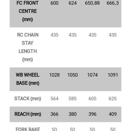
FC FRONT
600
624
650,88
666,3
CENTRE
(mm)
RC CHAIN
435
435
435
435
STAY
LENGTH
(mm)
WB WHEEL
1028
1050
1074
1091
BASE (mm)
STACK (mm)
564
585
605
625
REACH (mm)
366
380
396
409
FORK RAKE
50
50
50
50