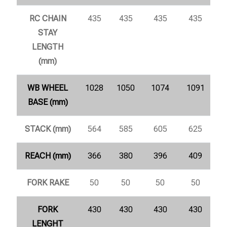
RC CHAIN
435
435
435
435
STAY
LENGTH
(mm)
WB WHEEL
1028
1050
1074
1091
BASE (mm)
STACK (mm)
564
585
605
625
REACH (mm)
366
380
396
409
FORK RAKE
50
50
50
50
FORK
430
430
430
430
LENGHT