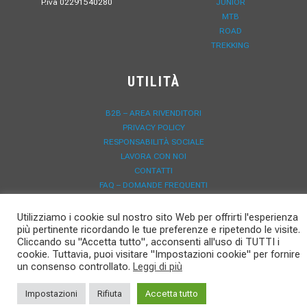
P.iva 02291540280
JUNIOR
MTB
ROAD
TREKKING
UTILITÀ
B2B – AREA RIVENDITORI
PRIVACY POLICY
RESPONSABILITÀ SOCIALE
LAVORA CON NOI
CONTATTI
FAQ – DOMANDE FREQUENTI
DOWNLOAD
NEWS
Utilizziamo i cookie sul nostro sito Web per offrirti l'esperienza
REGISTRAZIONE GARANZIA
più pertinente ricordando le tue preferenze e ripetendo le visite.
Cliccando su "Accetta tutto", acconsenti all'uso di TUTTI i
cookie. Tuttavia, puoi visitare "Impostazioni cookie" per fornire
un consenso controllato.
Leggi di più
Impostazioni
Rifiuta
Accetta tutto