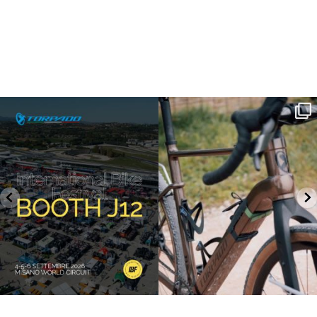
SAVE THE DATE - #IBF 2026
Kepler R è la gravel pensata per affrontare
lunghe
...
IBF sta per
...
27
0
17
1