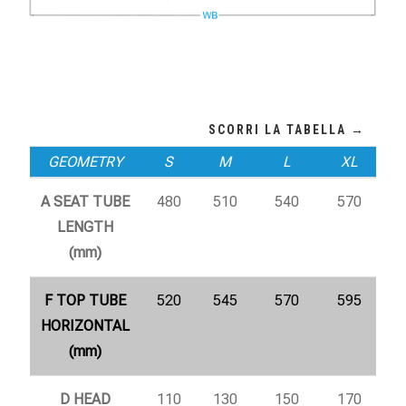
GEOMETRY
S
M
L
XL
A SEAT TUBE
480
510
540
570
LENGTH
(mm)
F TOP TUBE
520
545
570
595
HORIZONTAL
(mm)
D HEAD
110
130
150
170