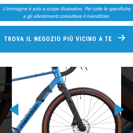
L'immagine è solo a scopo illustrativo. Per tutte le specifiche
e gli allestimenti consultare il rivenditore.
TROVA IL NEGOZIO PIÙ VICINO A TE