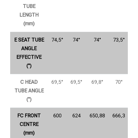
TUBE
LENGTH
(mm)
E SEAT TUBE
74,5°
74°
74°
73,5°
ANGLE
EFFECTIVE
(°)
C HEAD
69,5°
69,5°
69,8°
70°
TUBE ANGLE
(°)
FC FRONT
600
624
650,88
666,3
CENTRE
(mm)