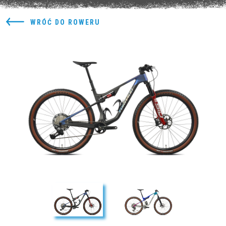
WRÓĆ DO ROWERU