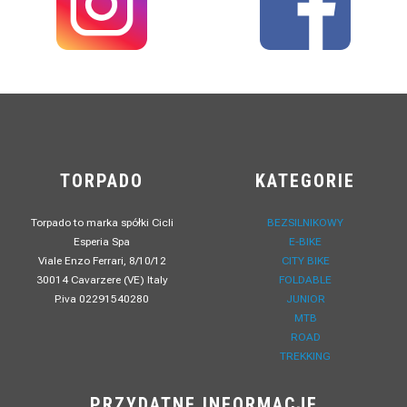
TORPADO
KATEGORIE
Torpado to marka spółki Cicli
BEZSILNIKOWY
Esperia Spa
E-BIKE
Viale Enzo Ferrari, 8/10/12
CITY BIKE
30014 Cavarzere (VE) Italy
FOLDABLE
P.iva 02291540280
JUNIOR
MTB
ROAD
TREKKING
PRZYDATNE INFORMACJE