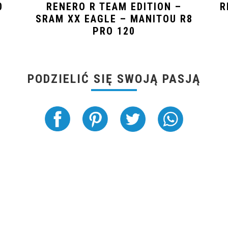
0
RENERO R TEAM EDITION –
R
SRAM XX EAGLE – MANITOU R8
PRO 120
PODZIELIĆ SIĘ SWOJĄ PASJĄ