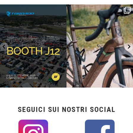
SAVE THE DATE - #IBF 2026
Kepler R è la gravel pensata per affrontare
lunghe
...
IBF sta per
...
27
0
17
1
SEGUICI SUI NOSTRI SOCIAL