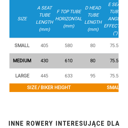
E SEAT
A SEAT
D HEAD
F TOP TUBE
TUBE
TUBE
TUBE
SIZE
HORIZONTAL
ANGLE
LENGTH
LENGTH
(mm)
EFFECTIVE
(mm)
(mm)
(°)
SMALL
405
580
80
75.5°
MEDIUM
430
610
80
75.5°
LARGE
445
633
95
75.5°
SIZE / BIKER HEIGHT
SMALL / 1
INNE ROWERY INTERESUJĄCE DLA