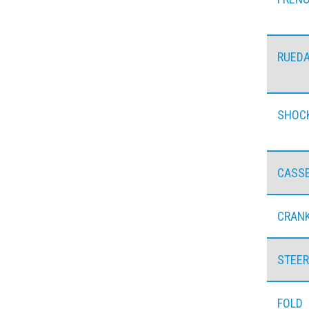
RUED
SHOC
CASS
CRAN
STEER
FOLD