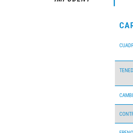
CA
CUAD
TENE
CAMB
CONT
FREN