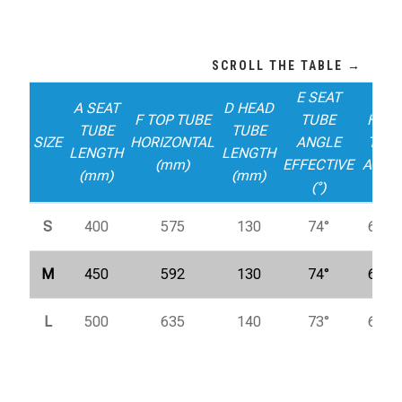
E SEAT
C
A SEAT
D HEAD
F TOP TUBE
TUBE
HEA
TUBE
TUBE
SIZE
HORIZONTAL
ANGLE
TUB
LENGTH
LENGTH
(mm)
EFFECTIVE
ANGL
(mm)
(mm)
(°)
(°)
S
400
575
130
74°
69,5°
M
450
592
130
74°
69,5°
L
500
635
140
73°
69,5°