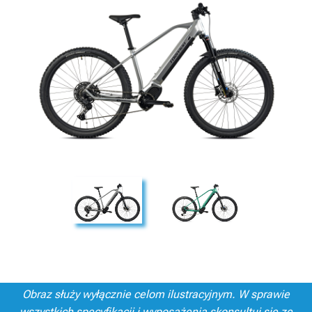
Obraz służy wyłącznie celom ilustracyjnym. W sprawie
wszystkich specyfikacji i wyposażenia skonsultuj się ze