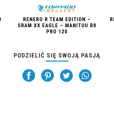
0
RENERO R TEAM EDITION –
R
SRAM XX EAGLE – MANITOU R8
PRO 120
PODZIELIĆ SIĘ SWOJĄ PASJĄ