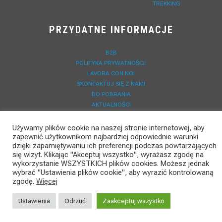
TREKKING
PRZYDATNE INFORMACJE
B2B
POLITYKA PRYWATNOŚCI:
LAVORA CON NOI
SKONTAKTUJ SIĘ Z NAMI
DO POBRANIA
AKTUALNOŚCI
REJESTRACJA GWARANCJI
Używamy plików cookie na naszej stronie internetowej, aby
zapewnić użytkownikom najbardziej odpowiednie warunki
dzięki zapamiętywaniu ich preferencji podczas powtarzających
się wizyt. Klikając "Akceptuj wszystko", wyrażasz zgodę na
wykorzystanie WSZYSTKICH plików cookies. Możesz jednak
wybrać "Ustawienia plików cookie", aby wyrazić kontrolowaną
zgodę.
Więcej
Ustawienia
Odrzuć
Zaakceptuj wszystko