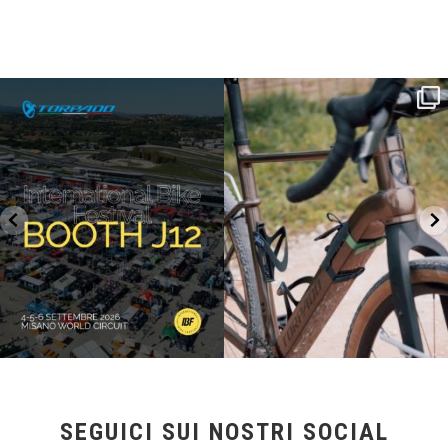
SAVE THE DATE - #IBF 2026
Kepler R è la gravel pensata per affrontare
lunghe
...
IBF sta per
...
27
0
17
1
SEGUICI SUI NOSTRI SOCIAL