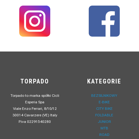
TORPADO
KATEGORIE
Torpado to marka spółki Cicli
BEZSILNIKOWY
Esperia Spa
E-BIKE
Viale Enzo Ferrari, 8/10/12
CITY BIKE
30014 Cavarzere (VE) Italy
FOLDABLE
P.iva 02291540280
JUNIOR
MTB
ROAD