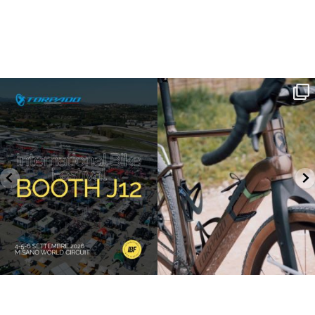
SAVE THE DATE - #IBF 2026
Kepler R è la gravel pensata per affrontare
lunghe
...
IBF sta per
...
28
0
18
1