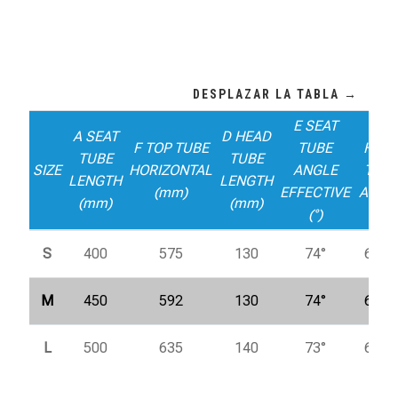
E SEAT
C
A SEAT
D HEAD
F TOP TUBE
TUBE
HEA
TUBE
TUBE
SIZE
HORIZONTAL
ANGLE
TUB
LENGTH
LENGTH
(mm)
EFFECTIVE
ANGL
(mm)
(mm)
(°)
(°)
S
400
575
130
74°
69,5°
M
450
592
130
74°
69,5°
L
500
635
140
73°
69,5°