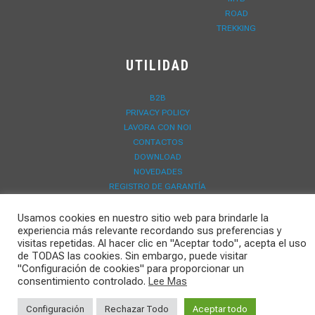
ROAD
TREKKING
UTILIDAD
B2B
PRIVACY POLICY
LAVORA CON NOI
CONTACTOS
DOWNLOAD
NOVEDADES
REGISTRO DE GARANTÍA
Usamos cookies en nuestro sitio web para brindarle la
experiencia más relevante recordando sus preferencias y
visitas repetidas. Al hacer clic en "Aceptar todo", acepta el uso
de TODAS las cookies. Sin embargo, puede visitar
"Configuración de cookies" para proporcionar un
consentimiento controlado.
Lee Mas
Configuración
Rechazar Todo
Aceptar todo