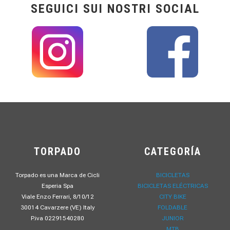
SEGUICI SUI NOSTRI SOCIAL
TORPADO
CATEGORÍA
Torpado es una Marca de Cicli
BICICLETAS
Esperia Spa
BICICLETAS ELÉCTRICAS
Viale Enzo Ferrari, 8/10/12
CITY BIKE
30014 Cavarzere (VE) Italy
FOLDABLE
P.iva 02291540280
JUNIOR
MTB