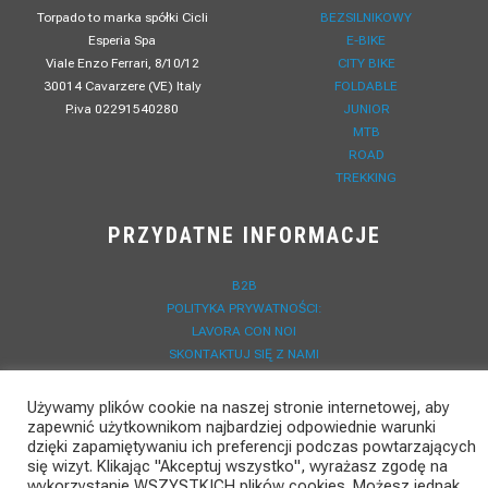
Torpado to marka spółki Cicli
BEZSILNIKOWY
Esperia Spa
E-BIKE
Viale Enzo Ferrari, 8/10/12
CITY BIKE
30014 Cavarzere (VE) Italy
FOLDABLE
P.iva 02291540280
JUNIOR
MTB
ROAD
TREKKING
PRZYDATNE INFORMACJE
B2B
POLITYKA PRYWATNOŚCI:
LAVORA CON NOI
SKONTAKTUJ SIĘ Z NAMI
DO POBRANIA
AKTUALNOŚCI
Używamy plików cookie na naszej stronie internetowej, aby
REJESTRACJA GWARANCJI
zapewnić użytkownikom najbardziej odpowiednie warunki
dzięki zapamiętywaniu ich preferencji podczas powtarzających
się wizyt. Klikając "Akceptuj wszystko", wyrażasz zgodę na
wykorzystanie WSZYSTKICH plików cookies. Możesz jednak