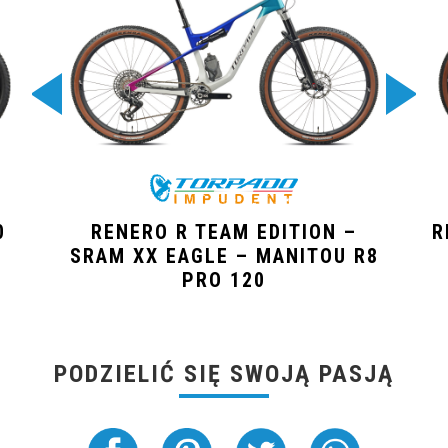
0
RENERO R TEAM EDITION –
R
SRAM XX EAGLE – MANITOU R8
PRO 120
PODZIELIĆ SIĘ SWOJĄ PASJĄ