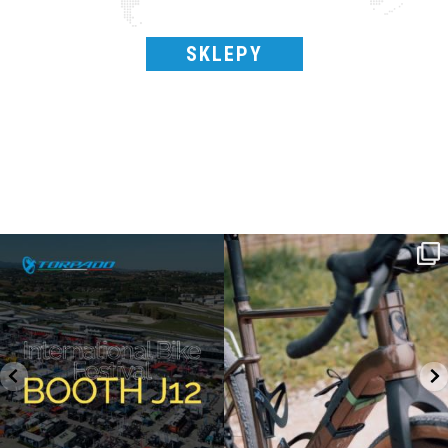
SKLEPY
SAVE THE DATE - #IBF 2026
Kepler R è la gravel pensata per affrontare
lunghe
...
IBF sta per
...
26
0
14
1