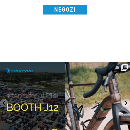
NEGOZI
SAVE THE DATE - #IBF 2026
Kepler R è la gravel pensata per affrontare
lunghe
...
IBF sta per
...
27
0
17
1