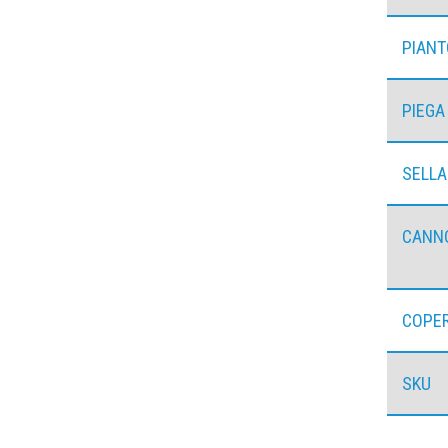
PIAN
PIEGA
SELLA
CANN
COPE
SKU