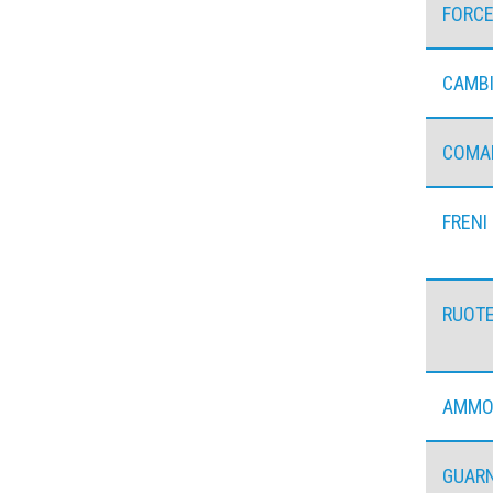
FORCE
CAMB
COMA
FRENI
RUOT
AMMO
GUARN