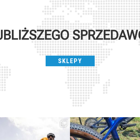
JBLIŻSZEGO SPRZEDA
SKLEPY
Parte dalla strada, continua sulla ghiaia,
Torpado ai Campionati Italiani XCO & E-
non
...
MTB
...