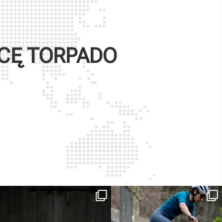
WCĘ
TORPADO
ReNero R è stata sviluppata per offrire
...
Ieri erano distanze. Oggi con Xanto S
sono
...
149
0