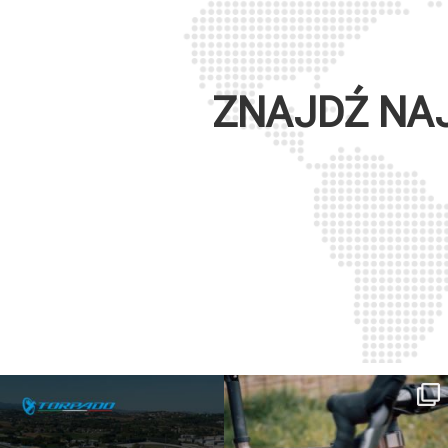
ZNAJDŹ NA
SAVE THE DATE - #IBF 2026
Kepler R è la gravel pensata per affrontare
lunghe
...
IBF sta per
...