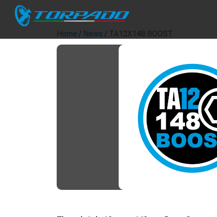
Home
/
News
/ TA12X148 BOOST