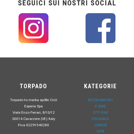
SEGUICI SUI NOSTRI SOCIAL
TORPADO
KATEGORIE
Torpado to marka spółki Cicli
BEZSILNIKOWY
Esperia Spa
E-BIKE
Viale Enzo Ferrari, 8/10/12
CITY BIKE
30014 Cavarzere (VE) Italy
FOLDABLE
P.iva 02291540280
JUNIOR
MTB