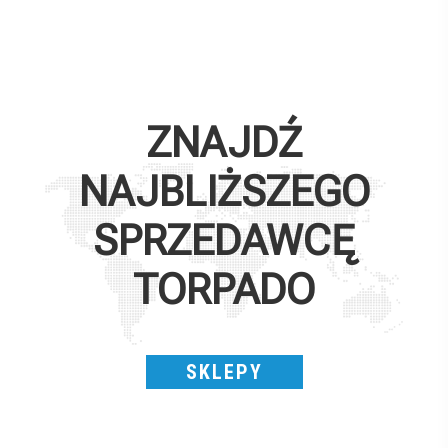
ZNAJDŹ
NAJBLIŻSZEGO
SPRZEDAWCĘ
TORPADO
SKLEPY