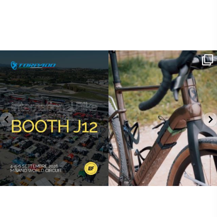
SAVE THE DATE - #IBF 2026
Kepler R è la gravel pensata per affrontare
lunghe
...
IBF sta per
...
26
0
14
1