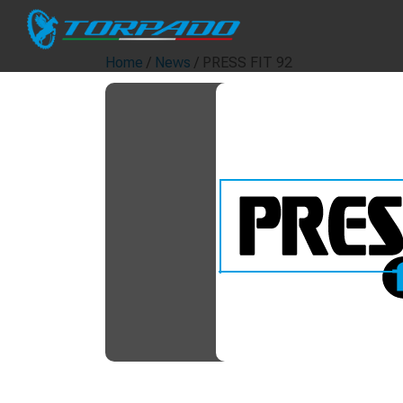
Home
/
News
/ PRESS FIT 92