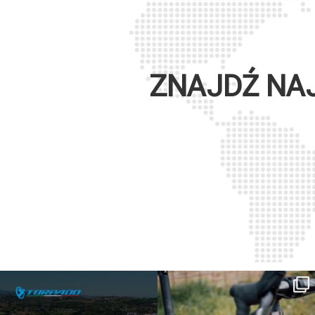
ZNAJDŹ NA
SAVE THE DATE - #IBF 2026
Kepler R è la gravel pensata per affrontare
lunghe
...
IBF sta per
...