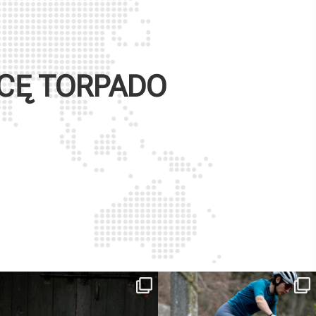
WCĘ
TORPADO
ReNero R è stata sviluppata per offrire
...
Ieri erano distanze. Oggi con Xanto S
sono
...