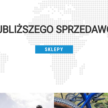
JBLIŻSZEGO SPRZEDA
SKLEPY
Parte dalla strada, continua sulla ghiaia,
Torpado ai Campionati Italiani XCO & E-
non
...
MTB
...