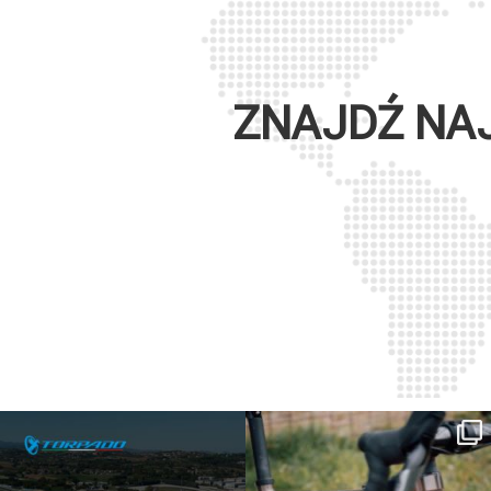
ZNAJDŹ NA
SAVE THE DATE - #IBF 2026
Kepler R è la gravel pensata per affrontare
lunghe
...
IBF sta per
...