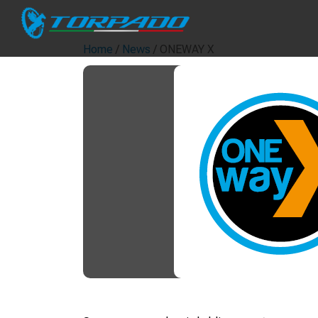
Home
/
News
/ ONEWAY X