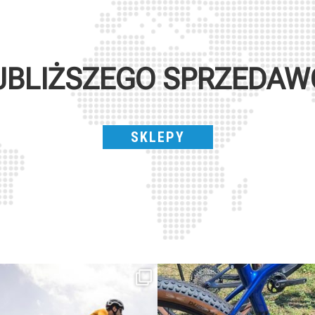
JBLIŻSZEGO SPRZEDA
SKLEPY
Parte dalla strada, continua sulla ghiaia,
Torpado ai Campionati Italiani XCO & E-
non
...
MTB
...