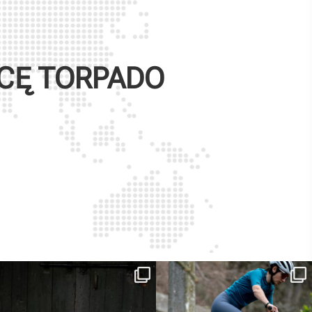
WCĘ
TORPADO
ReNero R è stata sviluppata per offrire
...
Ieri erano distanze. Oggi con Xanto S
sono
...
149
0