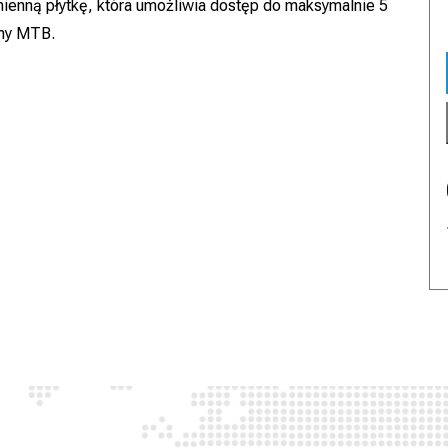
enną płytkę, która umożliwia dostęp do maksymalnie 5
amy MTB.