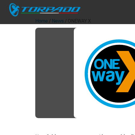
Home
/
News
/ ONEWAY X