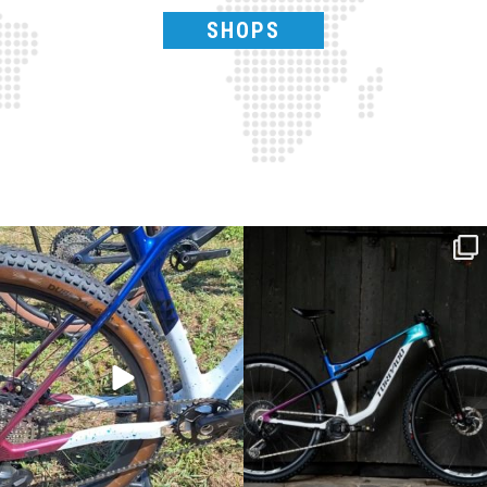
SHOPS
Torpado ai Campionati Italiani XCO & E-
ReNero R è stata sviluppata per offrire
...
MTB
...
148
0
116
1