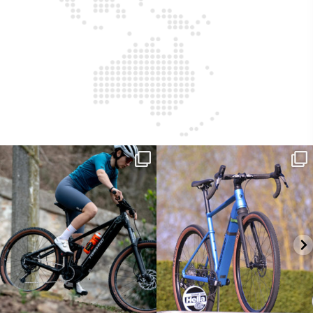
Ieri erano distanze. Oggi con Xanto S
Ogni strada racconta una storia.
sono
...
Con Kepler
...
25
0
26
0