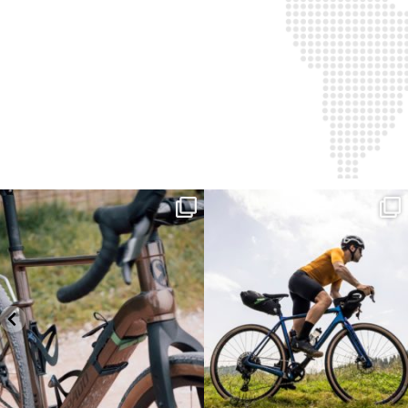
Kepler R è la gravel pensata per affrontare
Parte dalla strada, continua sulla ghiaia,
lunghe
...
non
...
26
0
23
2