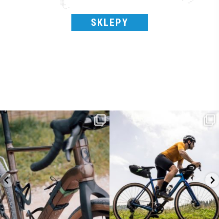
SKLEPY
Kepler R è la gravel pensata per affrontare
Parte dalla strada, continua sulla ghiaia,
lunghe
...
non
...
26
0
23
2