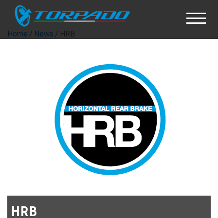
Home
/
News
/ HRB
HRB