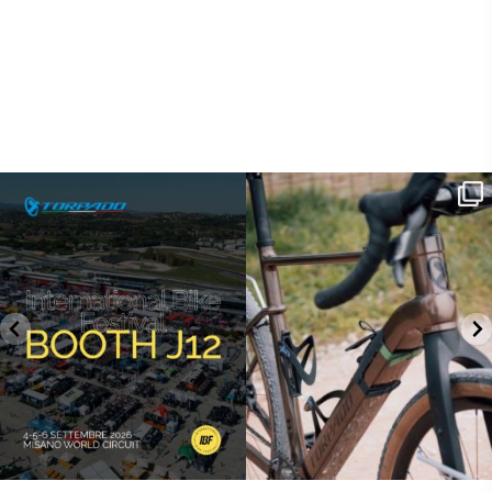
SAVE THE DATE - #IBF 2026
Kepler R è la gravel pensata per affrontare
lunghe
...
IBF sta per
...
26
0
14
1