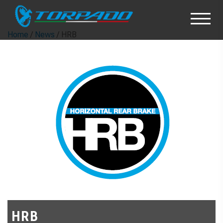
Home
/
News
/ HRB
HRB