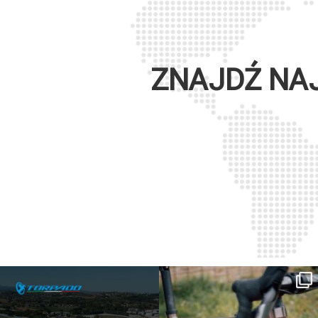
ZNAJDŹ NA
SAVE THE DATE - #IBF 2026
Kepler R è la gravel pensata per affrontare
lunghe
...
IBF sta per
...