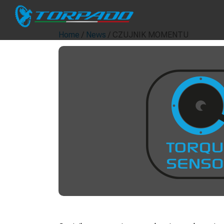
Home
/
News
/ CZUJNIK MOMENTU