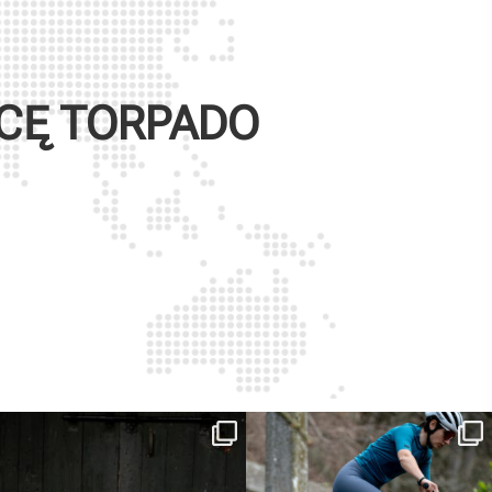
WCĘ
TORPADO
ReNero R è stata sviluppata per offrire
...
Ieri erano distanze. Oggi con Xanto S
sono
...
149
0