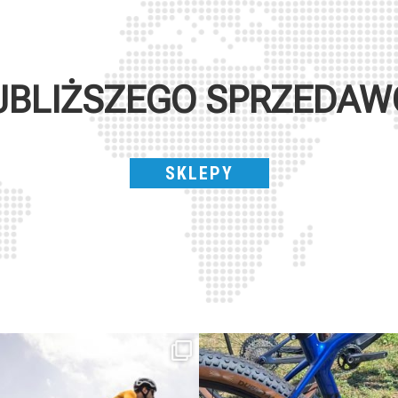
JBLIŻSZEGO SPRZEDA
SKLEPY
Parte dalla strada, continua sulla ghiaia,
Torpado ai Campionati Italiani XCO & E-
non
...
MTB
...