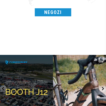
NEGOZI
SAVE THE DATE - #IBF 2026
Kepler R è la gravel pensata per affrontare
lunghe
...
IBF sta per
...
26
0
17
1