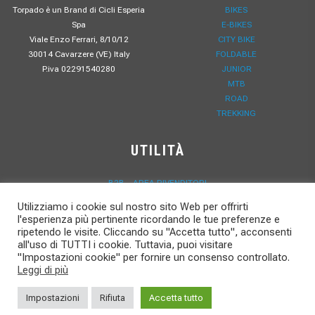
Torpado è un Brand di Cicli Esperia
BIKES
Spa
E-BIKES
Viale Enzo Ferrari, 8/10/12
CITY BIKE
30014 Cavarzere (VE) Italy
FOLDABLE
P.iva 02291540280
JUNIOR
MTB
ROAD
TREKKING
UTILITÀ
B2B – AREA RIVENDITORI
PRIVACY POLICY
Utilizziamo i cookie sul nostro sito Web per offrirti
RESPONSABILITÀ SOCIALE
l'esperienza più pertinente ricordando le tue preferenze e
LAVORA CON NOI
ripetendo le visite. Cliccando su "Accetta tutto", acconsenti
CONTATTI
all'uso di TUTTI i cookie. Tuttavia, puoi visitare
"Impostazioni cookie" per fornire un consenso controllato.
FAQ – DOMANDE FREQUENTI
Leggi di più
DOWNLOAD
NEWS
Impostazioni
Rifiuta
Accetta tutto
REGISTRAZIONE GARANZIA