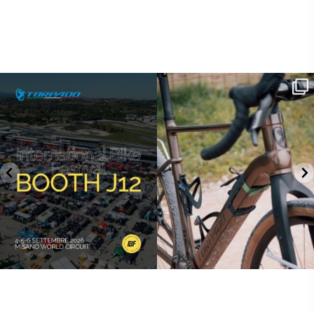
SAVE THE DATE - #IBF 2026
Kepler R è la gravel pensata per affrontare
lunghe
...
IBF sta per
...
27
0
17
1