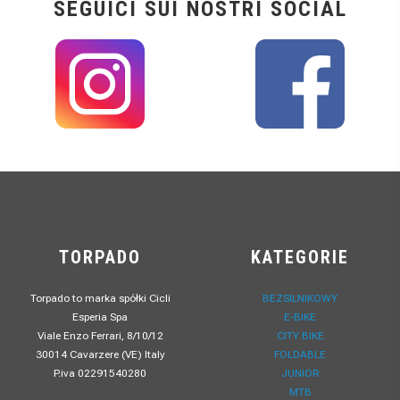
SEGUICI SUI NOSTRI SOCIAL
TORPADO
KATEGORIE
Torpado to marka spółki Cicli
BEZSILNIKOWY
Esperia Spa
E-BIKE
Viale Enzo Ferrari, 8/10/12
CITY BIKE
30014 Cavarzere (VE) Italy
FOLDABLE
P.iva 02291540280
JUNIOR
MTB