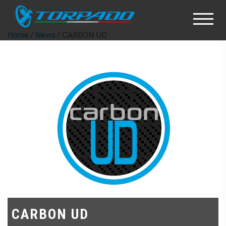
Home
/
News
/ CARBON UD
CARBON UD