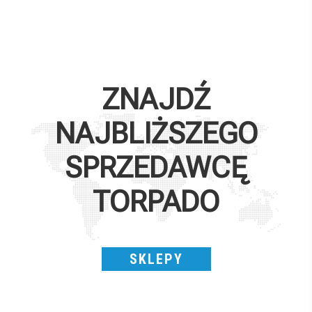
ZNAJDŹ
NAJBLIŻSZEGO
SPRZEDAWCĘ
TORPADO
SKLEPY