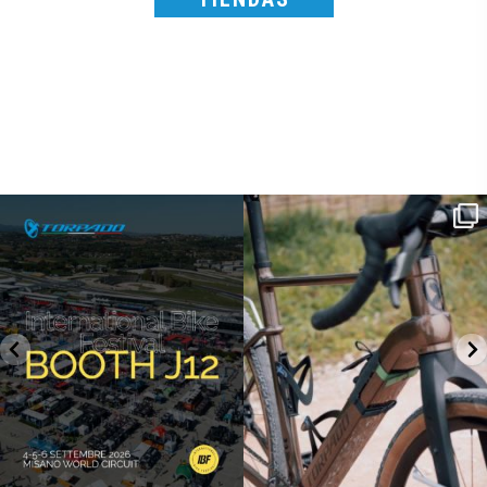
SAVE THE DATE - #IBF 2026
Kepler R è la gravel pensata per affrontare
lunghe
...
IBF sta per
...
26
0
8
0