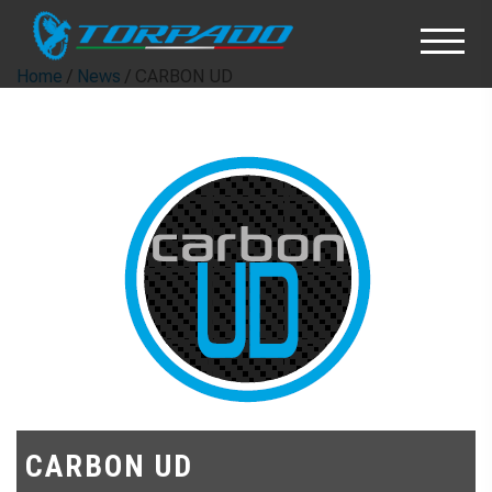
Home
/
News
/ CARBON UD
CARBON UD