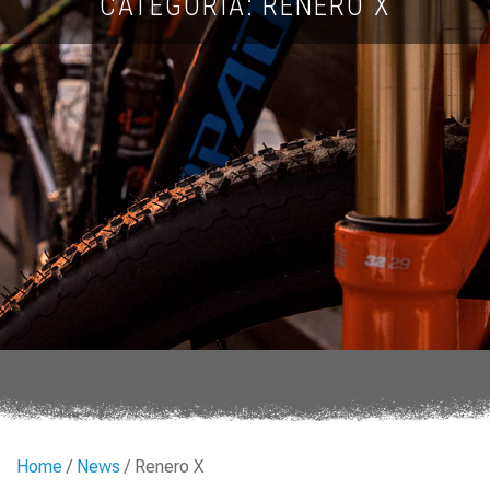
CATEGORIA: RENERO X
Home
/
News
/ Renero X