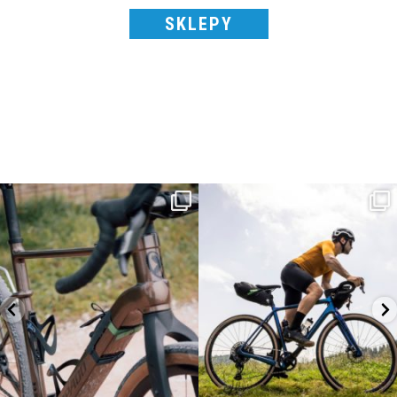
SKLEPY
Kepler R è la gravel pensata per affrontare
Parte dalla strada, continua sulla ghiaia,
lunghe
...
non
...
26
0
23
2